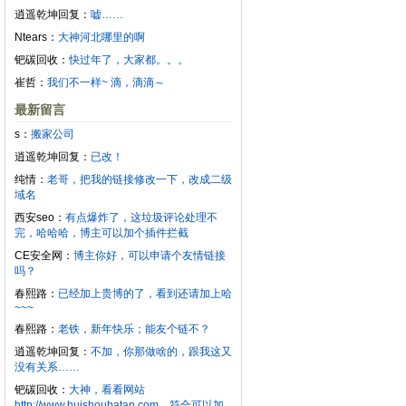
逍遥乾坤回复：
嘘……
Ntears：
大神河北哪里的啊
钯碳回收：
快过年了，大家都。。。
崔哲：
我们不一样~ 滴，滴滴～
最新留言
s：
搬家公司
逍遥乾坤回复：
已改！
纯情：
老哥，把我的链接修改一下，改成二级
域名
西安seo：
有点爆炸了，这垃圾评论处理不
完，哈哈哈，博主可以加个插件拦截
CE安全网：
博主你好，可以申请个友情链接
吗？
春熙路：
已经加上贵博的了，看到还请加上哈
~~~
春熙路：
老铁，新年快乐；能友个链不？
逍遥乾坤回复：
不加，你那做啥的，跟我这又
没有关系……
钯碳回收：
大神，看看网站
http://www.huishoubatan.com，符合可以加