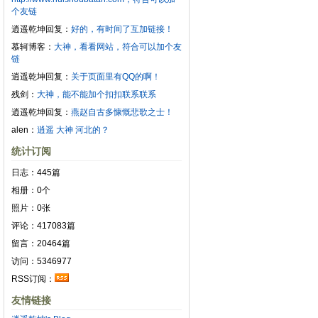
个友链
逍遥乾坤回复：
好的，有时间了互加链接！
慕轲博客：
大神，看看网站，符合可以加个友
链
逍遥乾坤回复：
关于页面里有QQ的啊！
残剑：
大神，能不能加个扣扣联系联系
逍遥乾坤回复：
燕赵自古多慷慨悲歌之士！
alen：
逍遥 大神 河北的？
统计订阅
日志：445篇
相册：0个
照片：0张
评论：417083篇
留言：20464篇
访问：5346977
RSS订阅：
友情链接