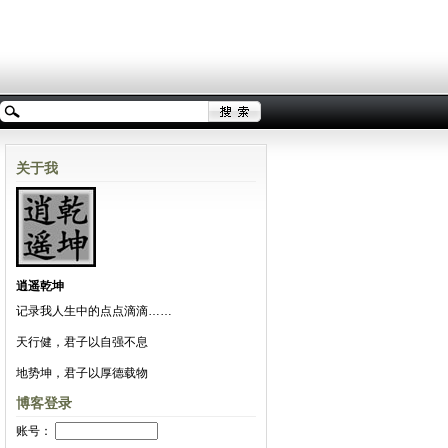
关于我
逍遥乾坤
记录我人生中的点点滴滴……
天行健，君子以自强不息
地势坤，君子以厚德载物
博客登录
账号：