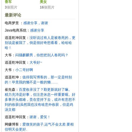
香车
美女
3
张照片
16
张照片
最新评论
电商梦里 ：
感谢分享，谢谢
Java电商系统：
感谢分享
逍遥乾坤回复：
没听说过有人是被卷死的，更
别说是被我了，倒是很好奇想看看，哈哈哈
哈！
大爷：
闷骚麒麟男，你想把别人卷死吗？
逍遥乾坤回复：
大爷好~
大爷：
小二哥好啊
逍遥乾坤：
值得我写博客的，那一定是特别
的！毕竟我的懒不是一般的懒……
崔先森：
百度收录没了？勤更新就好了嘛。
精力充沛是好事，但注意休息一样重要喔。好
多事开头都难，贵在坚持下去，或许有意想不
到的收获(虽然我也没有啥意外收获，但是鸡
汤文都
逍遥乾坤回复：
谢谢，爱笑！
网赚博客：
爱微笑的孩子,运气不会太差.要相
信明天会更好.