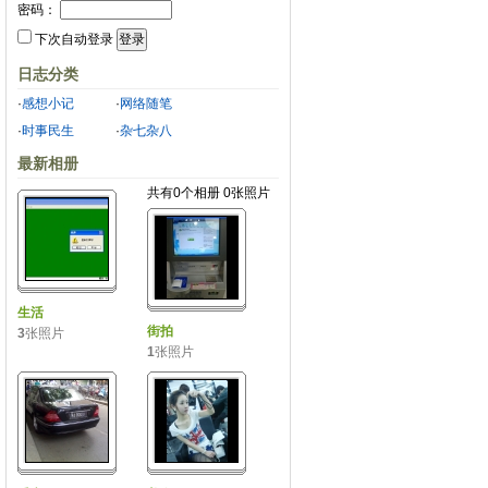
密码：
下次自动登录
日志分类
·
感想小记
·
网络随笔
·
时事民生
·
杂七杂八
最新相册
共有0个相册 0张照片
生活
街拍
3
张照片
1
张照片