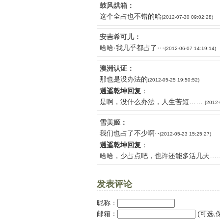
鼓风烘箱：
这个全占也不错的哈
(2012-07-30 09:02:28)
安吉希可儿：
哈哈·我几乎都占了···
(2012-06-07 14:19:14)
澳洲认证：
那也是没办法的
(2012-05-25 19:50:52)
逍遥乾坤回复
：
是啊，没什么办法，人生苦短……
[2012-
雪美姬：
我们也占了不少啊··
(2012-05-23 15:25:27)
逍遥乾坤回复
：
哈哈，少占点吧，也许还能多活几天…
发表评论
昵称：
邮箱：
(可选,