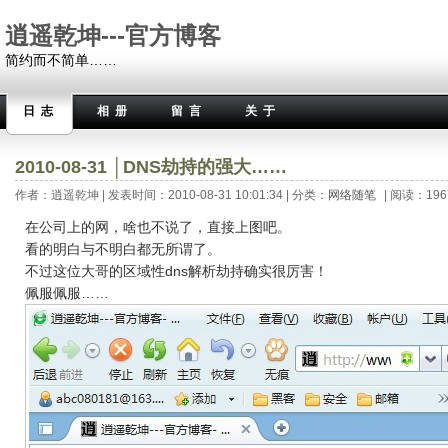
逍遥乾坤---官方博客
简约而不简单……
日志
相册
留言
关于
2010-08-31 │DNS劫持的强大……
作者：逍遥乾坤 | 发表时间：2010-08-31 10:01:34 | 分类：
网络随笔
| 阅读：196
在公司上的网，啥也不说了，直接上图吧。
看的明白与不明白都无所谓了。
不过这位大哥的区域性dns解析劫持确实很厉害！
佩服佩服……